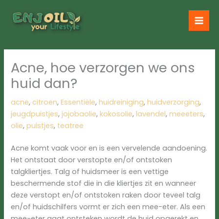
Ga
naar
de
inhoud
Acne, hoe verzorgen we ons
huid dan?
acne
,
citroen
,
Essentiële
,
huidreiniging
,
huidverzorging
,
jeugdpuistjes
,
jojobaolie
,
kokosolie
,
lavendel
,
meeeters
,
olie
,
puistjes
,
teatree
Acne komt vaak voor en is een vervelende aandoening.
Het ontstaat door verstopte en/of ontstoken
talgkliertjes. Talg of huidsmeer is een vettige
beschermende stof die in die kliertjes zit en wanneer
deze verstopt en/of ontstoken raken door teveel talg
en/of huidschilfers vormt er zich een mee-eter. Als een
mee-eter gaat ontsteken wordt de huid opgerekt en