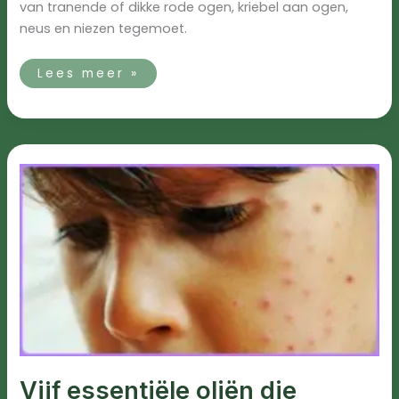
van tranende of dikke rode ogen, kriebel aan ogen,
neus en niezen tegemoet.
Lees meer »
Vijf
essentiële
oliën
die
helpen
bij
huidproblemen
Vijf essentiële oliën die