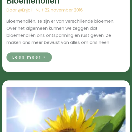
Bloemenoliën
Door
@Enjoil_NL
/
22 november 2016
Bloemenoliën, ze zijn er van verschillende bloemen.
Over het algemeen kunnen we zeggen dat
bloemenoliën ons ontspanning en rust geven. Ze
maken ons meer bewust van alles om ons heen
Lees meer »
Ik
ga
op
vakantie
en
neem
mee