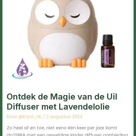
Ontdek de Magie van de Uil
Diffuser met Lavendelolie
Door
@Enjoil_NL
/
2 augustus 2024
Zo heel af en toe, niet eens één keer per jaar komt
doTERRA met een geweldige kinder diffuser aanbieding.