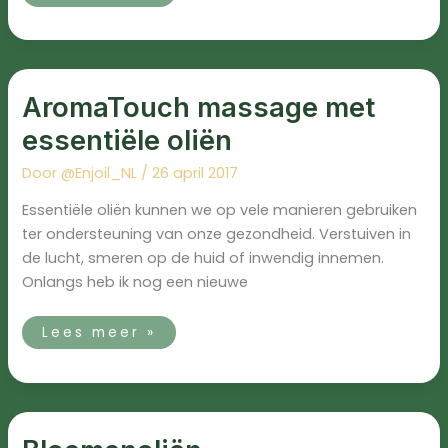
AromaTouch
massage
AromaTouch massage met
met
essentiële
oliën
essentiële oliën
Door
@Enjoil_NL
/
26 april 2017
Essentiële oliën kunnen we op vele manieren gebruiken
ter ondersteuning van onze gezondheid. Verstuiven in
de lucht, smeren op de huid of inwendig innemen.
Onlangs heb ik nog een nieuwe
Lees meer »
Bloemenoliën