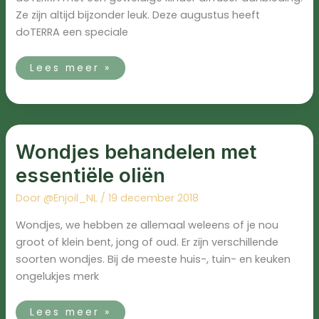
Ze zijn altijd bijzonder leuk. Deze augustus heeft
doTERRA een speciale
Lees meer »
Wondjes
behandelen
Wondjes behandelen met
met
essentiële
oliën
essentiële oliën
Door
@Enjoil_NL
/
19 december 2018
Wondjes, we hebben ze allemaal weleens of je nou
groot of klein bent, jong of oud. Er zijn verschillende
soorten wondjes. Bij de meeste huis-, tuin- en keuken
ongelukjes merk
Lees meer »