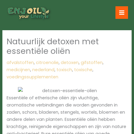
Ga
naar
de
inhoud
Natuurlijk detoxen met
essentiële oliën
afvalstoffen
,
citroenolie
,
detoxen
,
gifstoffen
,
medicijnen
,
nederland
,
toxisch
,
toxische
,
voedingssupplementen
Essentiële of etherische oliën zijn vluchtige,
aromatische verbindingen die worden gevonden in
zaden, schors, bladeren, stengels, wortels, bloemen en
andere delen van planten. Essentiële oliën hebben
krachtige, reinigende eigenschappen en zijn van nature
anti-bacterieel. Pure essentiële oliën van goede