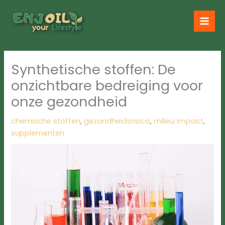
Ga
naar
de
inhoud
Synthetische stoffen: De
onzichtbare bedreiging voor
onze gezondheid
chemische stoffen
,
gezondheidsrisico
,
milieu impact
,
supplementen