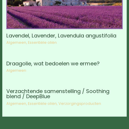
Lavendel, Lavender, Lavendula angustifolia
Algemeen
,
Essentiële oliën
Draagolie, wat bedoelen we ermee?
Algemeen
Verzachtende samenstelling / Soothing
blend / DeepBlue
Algemeen
,
Essentiële oliën
,
Verzorgingsproducten