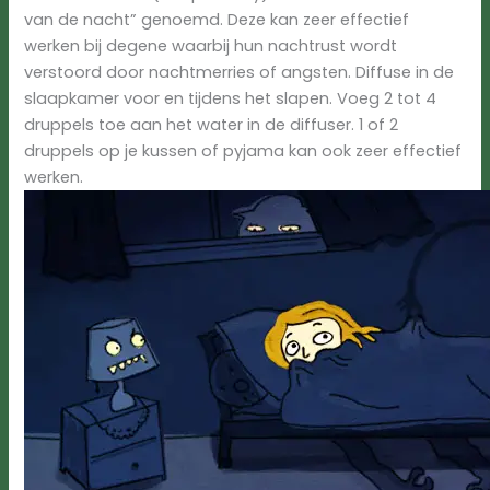
van de nacht” genoemd. Deze kan zeer effectief
werken bij degene waarbij hun nachtrust wordt
verstoord door nachtmerries of angsten. Diffuse in de
slaapkamer voor en tijdens het slapen. Voeg 2 tot 4
druppels toe aan het water in de diffuser. 1 of 2
druppels op je kussen of pyjama kan ook zeer effectief
werken.