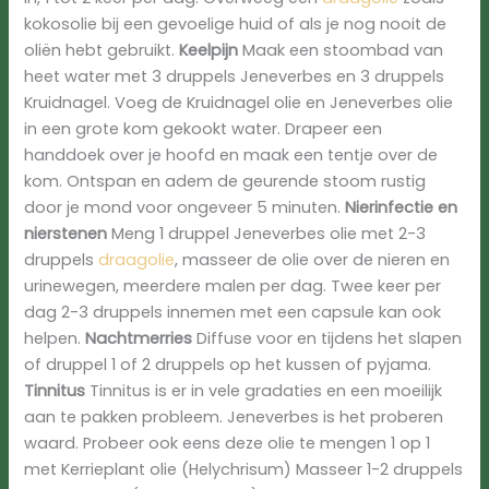
kokosolie bij een gevoelige huid of als je nog nooit de
oliën hebt gebruikt.
Keelpijn
Maak een stoombad van
heet water met 3 druppels Jeneverbes en 3 druppels
Kruidnagel. Voeg de Kruidnagel olie en Jeneverbes olie
in een grote kom gekookt water. Drapeer een
handdoek over je hoofd en maak een ​​tentje over de
kom. Ontspan en adem de geurende stoom rustig
door je mond voor ongeveer 5 minuten.
Nierinfectie en
nierstenen
Meng 1 druppel Jeneverbes olie met 2-3
druppels
draagolie
, masseer de olie over de nieren en
urinewegen, meerdere malen per dag. Twee keer per
dag 2-3 druppels innemen met een capsule kan ook
helpen.
Nachtmerries
Diffuse voor en tijdens het slapen
of druppel 1 of 2 druppels op het kussen of pyjama.
Tinnitus
Tinnitus is er in vele gradaties en een moeilijk
aan te pakken probleem. Jeneverbes is het proberen
waard. Probeer ook eens deze olie te mengen 1 op 1
met Kerrieplant olie (Helychrisum) Masseer 1-2 druppels