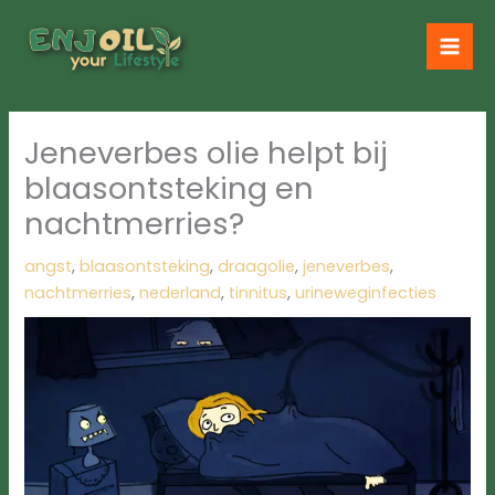
Ga
naar
de
inhoud
Jeneverbes olie helpt bij
blaasontsteking en
nachtmerries?
angst
,
blaasontsteking
,
draagolie
,
jeneverbes
,
nachtmerries
,
nederland
,
tinnitus
,
urineweginfecties