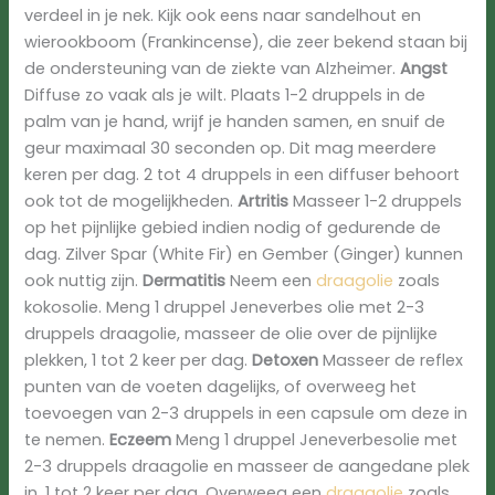
verdeel in je nek. Kijk ook eens naar sandelhout en
wierookboom (Frankincense), die zeer bekend staan bij
de ondersteuning van de ziekte van Alzheimer.
Angst
Diffuse zo vaak als je wilt. Plaats 1-2 druppels in de
palm van je hand, wrijf je handen samen, en snuif de
geur maximaal 30 seconden op. Dit mag meerdere
keren per dag. 2 tot 4 druppels in een diffuser behoort
ook tot de mogelijkheden.
Artritis
Masseer 1-2 druppels
op het pijnlijke gebied indien nodig of gedurende de
dag. Zilver Spar (White Fir) en Gember (Ginger) kunnen
ook nuttig zijn.
Dermatitis
Neem een
draagolie
zoals
kokosolie. Meng 1 druppel Jeneverbes olie met 2-3
druppels draagolie, masseer de olie over de pijnlijke
plekken, 1 tot 2 keer per dag.
Detoxen
Masseer de reflex
punten van de voeten dagelijks, of overweeg het
toevoegen van 2-3 druppels in een capsule om deze in
te nemen.
Eczeem
Meng 1 druppel Jeneverbesolie met
2-3 druppels draagolie en masseer de aangedane plek
in, 1 tot 2 keer per dag. Overweeg een
draagolie
zoals