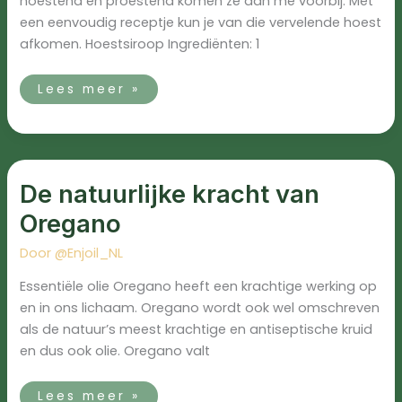
hoestend en proestend komen ze aan me voorbij. Met
een eenvoudig receptje kun je van die vervelende hoest
afkomen. Hoestsiroop Ingrediënten: 1
Lees meer »
De
natuurlijke
De natuurlijke kracht van
kracht
van
Oregano
Oregano
Door
@Enjoil_NL
Essentiële olie Oregano heeft een krachtige werking op
en in ons lichaam. Oregano wordt ook wel omschreven
als de natuur’s meest krachtige en antiseptische kruid
en dus ook olie. Oregano valt
Lees meer »