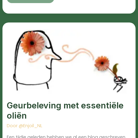
Geurbeleving
met
essentiële
oliën
Geurbeleving met essentiële
oliën
Door
@Enjoil_NL
Een tijdje geleden hebben we al een blog geschreven