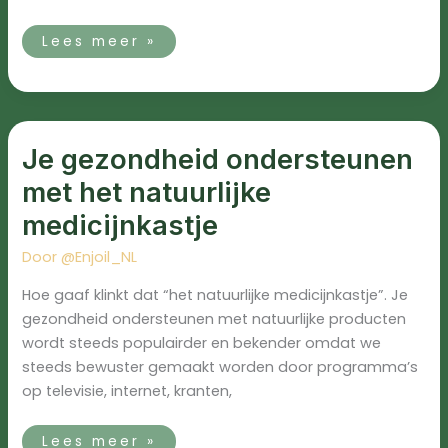
Lees meer »
Je
gezondheid
Je gezondheid ondersteunen
ondersteunen
met
het
met het natuurlijke
natuurlijke
medicijnkastje
medicijnkastje
Door
@Enjoil_NL
Hoe gaaf klinkt dat “het natuurlijke medicijnkastje”. Je
gezondheid ondersteunen met natuurlijke producten
wordt steeds populairder en bekender omdat we
steeds bewuster gemaakt worden door programma’s
op televisie, internet, kranten,
Lees meer »