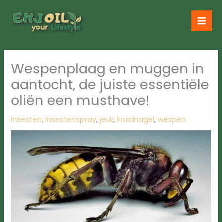
Ga
naar
de
inhoud
Wespenplaag en muggen in
aantocht, de juiste essentiële
oliën een musthave!
insecten
,
Insectenspray
,
jeuk
,
kruidnagel
,
wespen