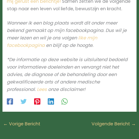
mij gerust een berichtje!
Samen zetten we de volgende
stap naar een leven vol liefde, bewustzijn en kracht.
Wanneer ik een blog plaats wordt dit onder meer
bekend gemaakt op mijn facebookpagina. Dus wil je
meer lezen en wil je ons volgen
like mijn
facebookpagina
en blijf op de hoogte.
*De informatie op deze website is uitsluitend bedoeld
voor informatieve doeleinden en vervangt niet het
advies, de diagnose of de behandeling door een
gekwalificeerde arts of andere medische
professional.
Lees
onze disclaimer!
←
Vorige Bericht
Volgende Bericht
→