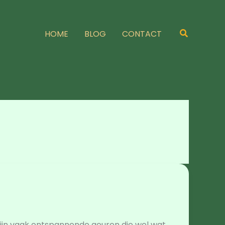
Zoeken
HOME
BLOG
CONTACT
t zijn vaak ontspannende geuren die wel wat