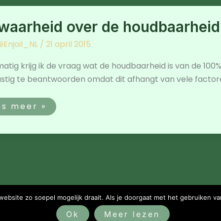
arheid
waarheid over de houdbaarheid 
er
udbaarheid
Enjoil_NL
/
21 april 2015
n
entiële
ën
atig krijg ik de vraag wat de houdbaarheid is van de 100% n
astig te beantwoorden omdat dit afhangt van vele factore
es meer »
bsite zo soepel mogelijk draait. Als je doorgaat met het gebruiken va
© 2025 Enjoil
Ok
Meer lezen