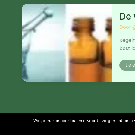
De
wa
De 
ov
de
ho
Door
@
va
ess
oli
Regelm
best l
Le
We gebruiken cookies om ervoor te zorgen dat onze we
Home
Blog
Contact