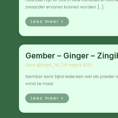
zwaarder ervaren kunnen worden. […]
Lees meer »
Gember
–
Gember – Ginger – Zingib
Ginger
–
Zingiber
Door
@Enjoil_NL
/
15 maart 2016
officinale
Gember kent bijna iedereen wel als poeder in
vond ze maar
Lees meer »