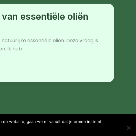
van essentiële oliën
atuurlijke essentiële oliën. Deze vraag is
n. Ik heb
n de website, gaan we er vanuit dat je ermee instemt.
Bezoek YBMC