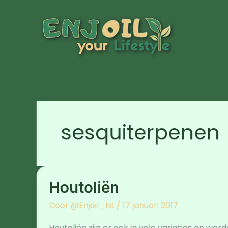
Ga
naar
de
inhoud
sesquiterpenen
Houtoliën
Houtoliën
Door
@Enjoil_NL
/
17 januari 2017
Houtoliën zijn er ook in vele variaties en wo