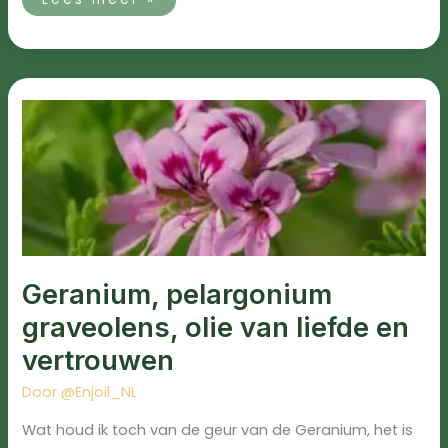
Geranium,
pelargonium
graveolens,
olie
van
liefde
en
vertrouwen
Geranium, pelargonium
graveolens, olie van liefde en
vertrouwen
Door
@Enjoil_NL
Wat houd ik toch van de geur van de Geranium, het is