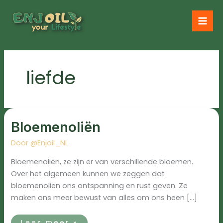
Ga
naar
de
inhoud
liefde
Bloemenoliën
Bloemenoliën
Door
@Enjoil_NL
Bloemenoliën, ze zijn er van verschillende bloemen.
Over het algemeen kunnen we zeggen dat
bloemenoliën ons ontspanning en rust geven. Ze
maken ons meer bewust van alles om ons heen […]
Lees meer »