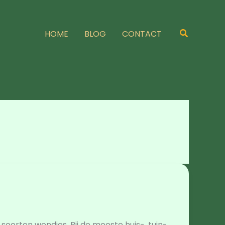
Zoeken
HOME
BLOG
CONTACT
 soorten wondjes. Bij de meeste huis-, tuin-