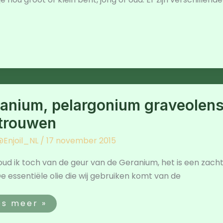
ranium,
largonium
anium, pelargonium graveolens, 
aveolens,
e
n
trouwen
fde
Enjoil_NL
/
17 november 2015
rtrouwen
ud ik toch van de geur van de Geranium, het is een zach
 De essentiële olie die wij gebruiken komt van de
es meer »