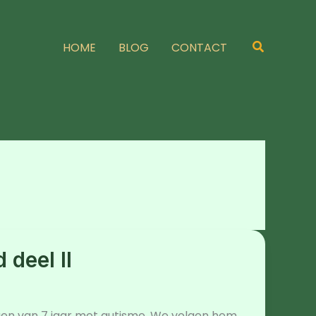
Zoeken
HOME
BLOG
CONTACT
 deel II
en van 7 jaar met autisme. We volgen hem