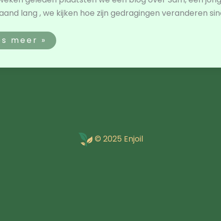
and lang , we kijken hoe zijn gedragingen veranderen sin
es meer »
© 2025 Enjoil