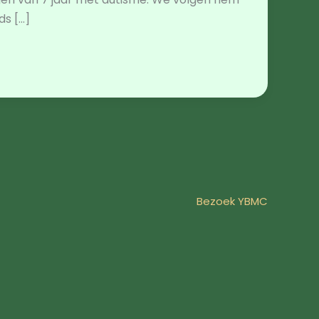
ds […]
Bezoek YBMC