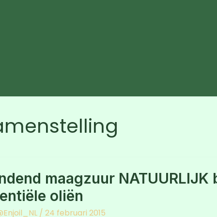
amenstelling
andend
agzuur
ndend maagzuur NATUURLIJK 
TUURLIJK
handelen
t
entiële oliën
entiële
ën
Enjoil_NL
/
24 februari 2015