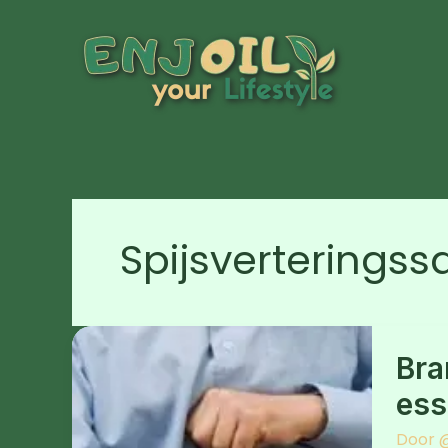
Ga
naar
de
inhoud
Spijsverteringss
Br
ma
Bra
NA
be
me
ess
ess
oli
Door
@