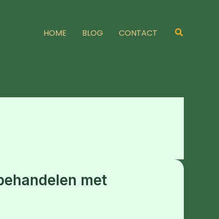
Zoeken
HOME
BLOG
CONTACT
behandelen met