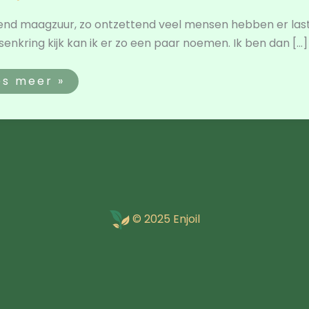
nd maagzuur, zo ontzettend veel mensen hebben er last van
senkring kijk kan ik er zo een paar noemen. Ik ben dan […]
es meer »
© 2025 Enjoil