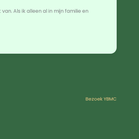
. Als ik alleen al in mijn familie en
Bezoek YBMC