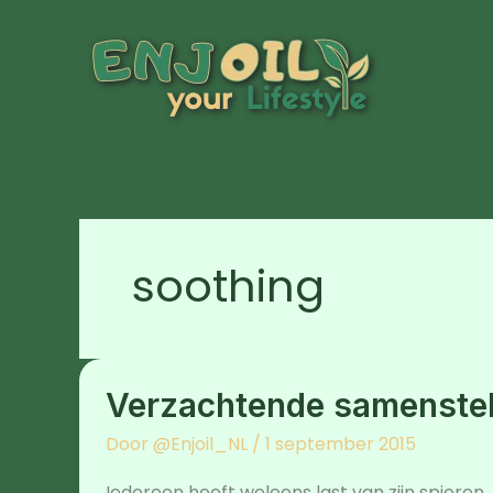
Ga
naar
de
inhoud
soothing
Verzachtende
samenstelling
Verzachtende samenstell
/
Soothing
blend
Door
@Enjoil_NL
/
1 september 2015
/
DeepBlue
Iedereen heeft weleens last van zijn spieren,