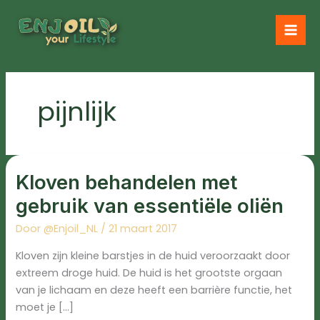
Ga
naar
de
inhoud
pijnlijk
Kloven
behandelen
Kloven behandelen met
met
gebruik
van
gebruik van essentiële oliën
essentiële
oliën
Door
@Enjoil_NL
/
21 maart 2017
Kloven zijn kleine barstjes in de huid veroorzaakt door
extreem droge huid. De huid is het grootste orgaan
van je lichaam en deze heeft een barrière functie, het
moet je […]