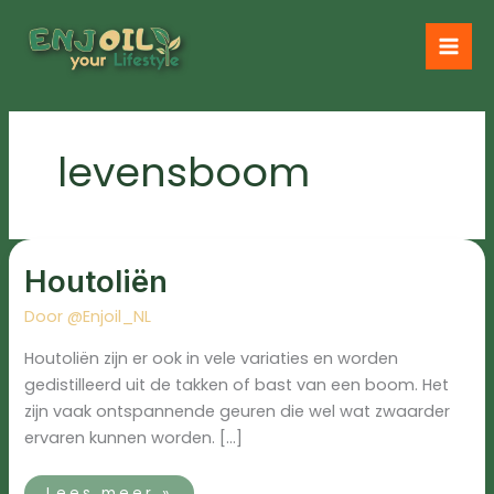
Ga
naar
de
inhoud
levensboom
Houtoliën
Houtoliën
Door
@Enjoil_NL
Houtoliën zijn er ook in vele variaties en worden
gedistilleerd uit de takken of bast van een boom. Het
zijn vaak ontspannende geuren die wel wat zwaarder
ervaren kunnen worden. […]
Lees meer »