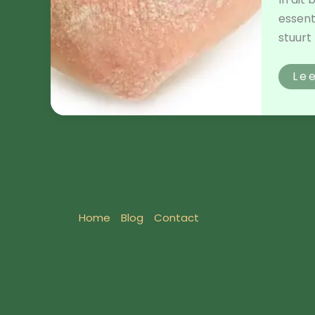
essent
stuurt 
Le
Home
Blog
Contact