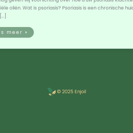
iële oliën. Wat is psoriasis? Psoriasis is een chronisch
[…]
es meer »
© 2025 Enjoil