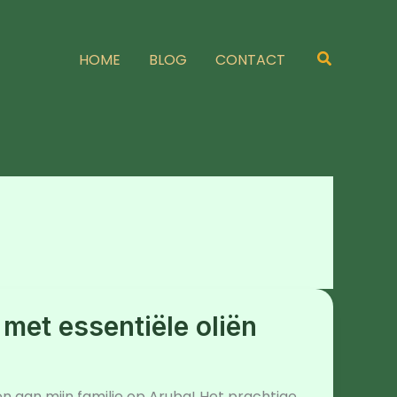
Zoeken
HOME
BLOG
CONTACT
met essentiële oliën
en aan mijn familie op Aruba! Het prachtige