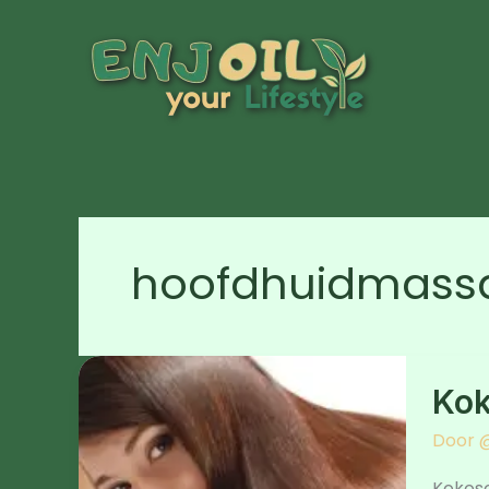
Ga
naar
de
inhoud
hoofdhuidmass
Ko
en
Kok
de
ve
to
Door
@
me
ess
oli
Kokoso