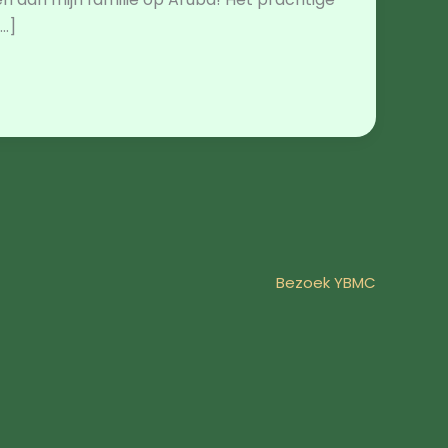
[…]
Bezoek YBMC