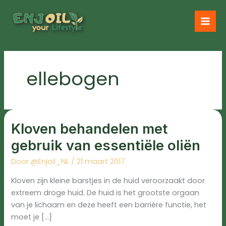
Ga
naar
de
inhoud
ellebogen
Kloven
behandelen
Kloven behandelen met
met
gebruik
van
gebruik van essentiële oliën
essentiële
oliën
Door
@Enjoil_NL
/
21 maart 2017
Kloven zijn kleine barstjes in de huid veroorzaakt door
extreem droge huid. De huid is het grootste orgaan
van je lichaam en deze heeft een barrière functie, het
moet je […]