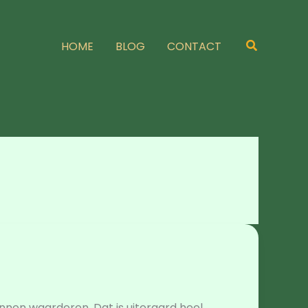
Zoeken
HOME
BLOG
CONTACT
kunnen waarderen. Dat is uiteraard heel