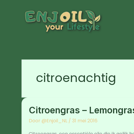
Ga
naar
de
inhoud
citroenachtig
Citroengras
–
Citroengras – Lemongr
Lemongrass
–
Cymbopogon
Door
@Enjoil_NL
/
31 mei 2016
flexuosus
Citroengras, een essentiële olie die ik gelijk