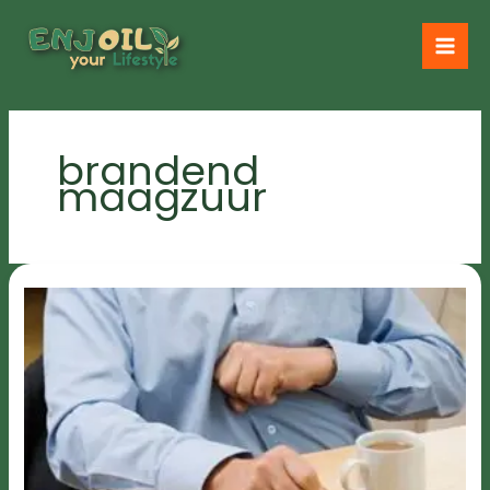
Ga
naar
de
inhoud
brandend
maagzuur
Brandend
maagzuur
NATUURLIJK
behandelen
met
essentiële
oliën