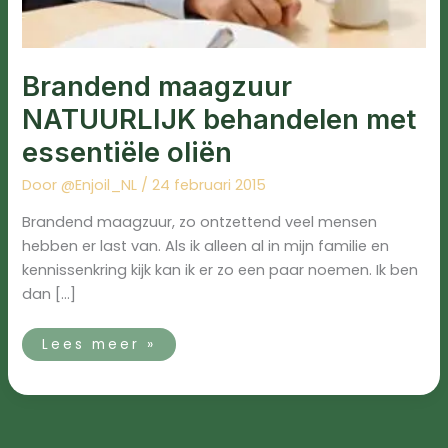
Brandend maagzuur
NATUURLIJK behandelen met
essentiële oliën
Door
@Enjoil_NL
/
24 februari 2015
Brandend maagzuur, zo ontzettend veel mensen
hebben er last van. Als ik alleen al in mijn familie en
kennissenkring kijk kan ik er zo een paar noemen. Ik ben
dan […]
Lees meer »