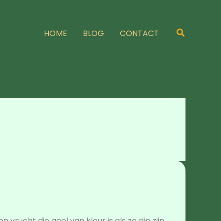
Zoeken
HOME
BLOG
CONTACT
rucht die geel van kleur is als ze rijp zijn.