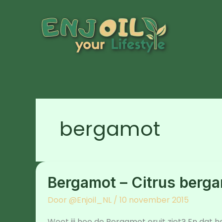
Ga
naar
de
inhoud
bergamot
Bergamot
–
Bergamot – Citrus berg
Citrus
bergamia
Door
@Enjoil_NL
/
10 november 2015
Weet jij hoe de Bergamot eruit ziet? En dat het