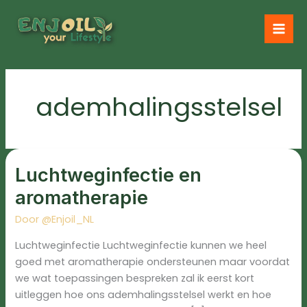
Ga
naar
de
inhoud
ademhalingsstelsel
Luchtweginfectie
en
Luchtweginfectie en
aromatherapie
aromatherapie
Door
@Enjoil_NL
Luchtweginfectie Luchtweginfectie kunnen we heel
goed met aromatherapie ondersteunen maar voordat
we wat toepassingen bespreken zal ik eerst kort
uitleggen hoe ons ademhalingsstelsel werkt en hoe