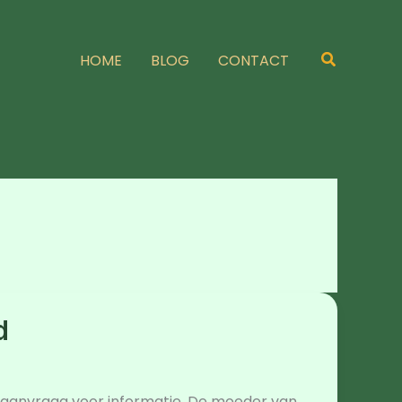
Zoeken
HOME
BLOG
CONTACT
d
 aanvraag voor informatie. De moeder van