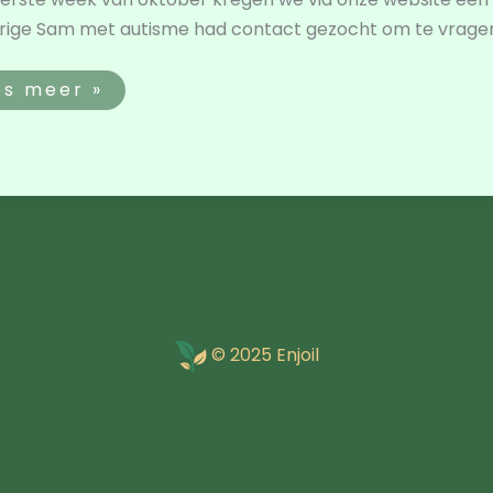
arige Sam met autisme had contact gezocht om te vragen 
es meer »
© 2025 Enjoil