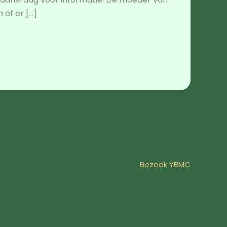
of er […]
Bezoek YBMC