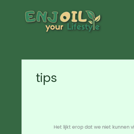
Ga
naar
de
inhoud
tips
Het lijkt erop dat we niet kunnen 