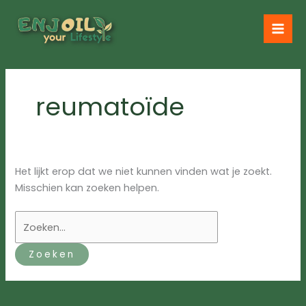
Ga
naar
de
inhoud
reumatoïde
Het lijkt erop dat we niet kunnen vinden wat je zoekt.
Misschien kan zoeken helpen.
Zoek
naar: