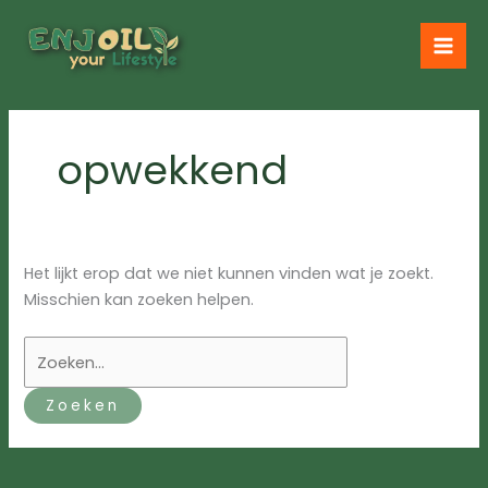
Ga
naar
de
inhoud
opwekkend
Het lijkt erop dat we niet kunnen vinden wat je zoekt.
Misschien kan zoeken helpen.
Zoek
naar: