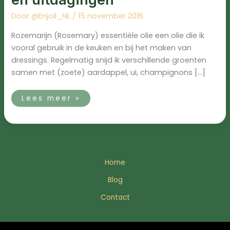
Door
@Enjoil_NL
/
15 november 2016
Rozemarijn (Rosemary) essentiële olie een olie die ik
vooral gebruik in de keuken en bij het maken van
dressings. Regelmatig snijd ik verschillende groenten
samen met (zoete) aardappel, ui, champignons […]
Lees meer »
Home
Blog
Contact
© 2025 Enjoil