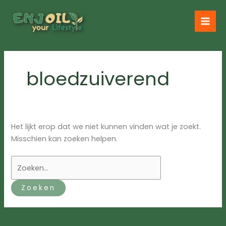
Ga
naar
de
inhoud
bloedzuiverend
Het lijkt erop dat we niet kunnen vinden wat je zoekt.
Misschien kan zoeken helpen.
Zoek
naar: