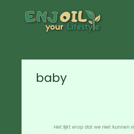
Ga
naar
de
inhoud
baby
Het lijkt erop dat we niet kunnen 